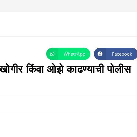
WhatsApp
Facebook
Opens
Opens
in
in
a
a
खोगीर किंवा ओझे काढण्याची पोलीस
new
new
window
window