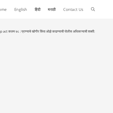
ome
English
हिंदी
मराठी
Contact Us
Toggle
website
p act कलम ७८ : प्राण्याचे खोगीर किंवा ओझे काढण्याची पोलीस अधिकाऱ्याची शक्ती:
search