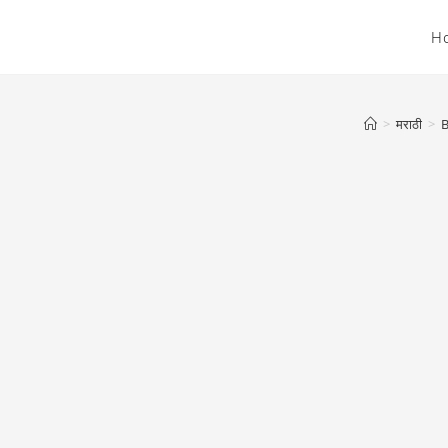
H
>
मराठी
>
B