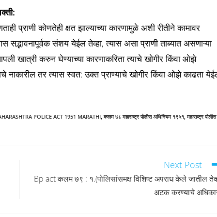
क्ती:
ाही प्राणी कोणतेही क्षत झाल्याच्या कारणामुळे अशी रीतीने कामावर
द्भावनापूर्वक संशय येईल तेव्हा, त्यास असा प्राणी ताब्यात असणाऱ्या
ल आपली खात्री करुन घेण्याच्या कारणाकरिता त्याचे खोगीर किंवा ओझे
चे नाकारील तर त्यास स्वत: उक्त प्राण्याचे खोगीर किंवा ओझे काढता ये
AHARASHTRA POLICE ACT 1951 MARATHI
,
कलम ७८ महाराष्ट्र पोलीस अधिनियम १९५१
,
महाराष्ट्र पोलीस
Next Post
Bp act कलम ७९ : १.(पोलिसांसमक्ष विशिष्ट अपराध केले जातील तेव्
अटक करण्याचे अधिका