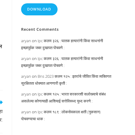
DOWNLOAD
Recent Comments
aryan
on
Ipc कलम ३२६ : घातक हत्यारांनी किंवा साधनांनी
ईल
इच्छापूर्वक जबर दुखापत पोचवणे :
aryan
on
Ipc कलम ३२६ : घातक हत्यारांनी किंवा साधनांनी
इच्छापूर्वक जबर दुखापत पोचवणे :
aryan
on
Bns 2023 कलम १२५ : इतरांचे जीवित किंवा व्यक्तिगत
सुरक्षितता धोक्यात आणणारी कृती :
aryan
on
Ipc कलम १२५ : भारत सरकारशी सलोख्याचे संबंध
असलेल्या कोणत्याही आशियाई सत्तेविरूध्द युध्द करणे :
हा
aryan
on
Ipc कलम १८९ : लोकसेवकाला क्षती (नुकसान)
पोचवण्याचा धाक :
र: