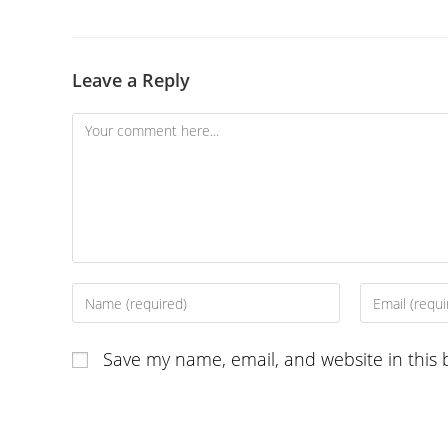
Leave a Reply
Comment
Enter
Enter
your
your
name
email
Save my name, email, and website in this 
or
address
username
to
to
comment
comment