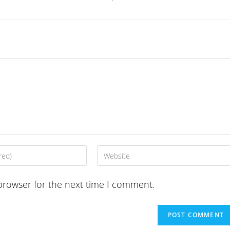
Enter
your
website
browser for the next time I comment.
URL
(optional)