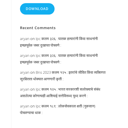
DOWNLOAD
Recent Comments
aryan
on
Ipc कलम ३२६ : घातक हत्यारांनी किंवा साधनांनी
इच्छापूर्वक जबर दुखापत पोचवणे :
aryan
on
Ipc कलम ३२६ : घातक हत्यारांनी किंवा साधनांनी
इच्छापूर्वक जबर दुखापत पोचवणे :
aryan
on
Bns 2023 कलम १२५ : इतरांचे जीवित किंवा व्यक्तिगत
सुरक्षितता धोक्यात आणणारी कृती :
aryan
on
Ipc कलम १२५ : भारत सरकारशी सलोख्याचे संबंध
असलेल्या कोणत्याही आशियाई सत्तेविरूध्द युध्द करणे :
aryan
on
Ipc कलम १८९ : लोकसेवकाला क्षती (नुकसान)
पोचवण्याचा धाक :