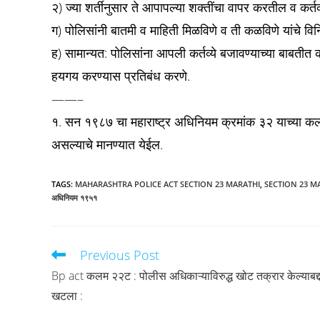
२) ज्या शर्तीनुसार ते आपापल्या शक्तींचा वापर करतील व कर्तव
ग) पोलिसांनी बातमी व माहिती मिळविणे व ती कळविणे यांचे व
ह) सामान्यत: पोलिसांना आपली कर्तव्ये बजावण्याच्या बाबतीत क
हयगय करण्यास प्रतिबंध करणे.
——–
१. सन १९८७ चा महाराष्ट्र अधिनियम क्रमांक ३२ याच्या क
असल्याचे मानण्यात येईल.
TAGS
:
MAHARASHTRA POLICE ACT SECTION 23 MARATHI
,
SECTION 23 M
अधिनियम १९५१
Previous Post
Read
more
Bp act कलम २२ट : पोलीस अधिकाऱ्याविरुद्ध खोट तक्रार केल्याबद्
articles
खटला :