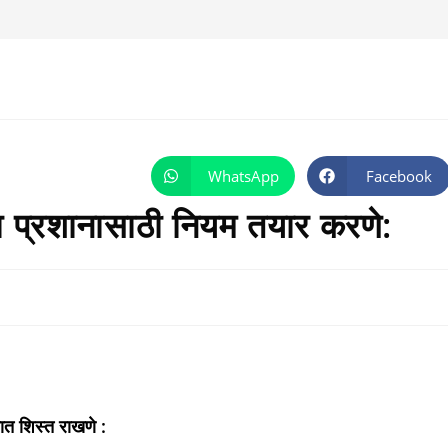
WhatsApp
Facebook
Opens
Opens
in
in
a
a
 प्रशानासाठी नियम तयार करणे:
new
new
window
window
यात शिस्त राखणे :