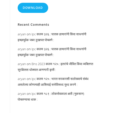
DOWNLOAD
Recent Comments
aryan
on
Ipc कलम ३२६ : घातक हत्यारांनी किंवा साधनांनी
इच्छापूर्वक जबर दुखापत पोचवणे :
aryan
on
Ipc कलम ३२६ : घातक हत्यारांनी किंवा साधनांनी
इच्छापूर्वक जबर दुखापत पोचवणे :
aryan
on
Bns 2023 कलम १२५ : इतरांचे जीवित किंवा व्यक्तिगत
सुरक्षितता धोक्यात आणणारी कृती :
aryan
on
Ipc कलम १२५ : भारत सरकारशी सलोख्याचे संबंध
असलेल्या कोणत्याही आशियाई सत्तेविरूध्द युध्द करणे :
aryan
on
Ipc कलम १८९ : लोकसेवकाला क्षती (नुकसान)
पोचवण्याचा धाक :