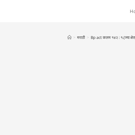
H
>
मराठी
>
Bp act कलम १४२ : १.(ज्या क्षेत्र