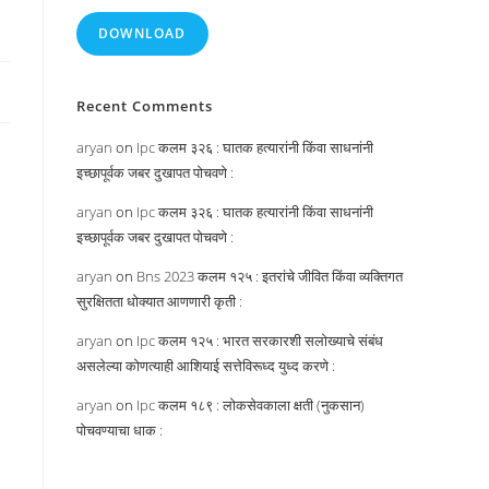
DOWNLOAD
Recent Comments
aryan
on
Ipc कलम ३२६ : घातक हत्यारांनी किंवा साधनांनी
इच्छापूर्वक जबर दुखापत पोचवणे :
aryan
on
Ipc कलम ३२६ : घातक हत्यारांनी किंवा साधनांनी
इच्छापूर्वक जबर दुखापत पोचवणे :
aryan
on
Bns 2023 कलम १२५ : इतरांचे जीवित किंवा व्यक्तिगत
सुरक्षितता धोक्यात आणणारी कृती :
aryan
on
Ipc कलम १२५ : भारत सरकारशी सलोख्याचे संबंध
असलेल्या कोणत्याही आशियाई सत्तेविरूध्द युध्द करणे :
aryan
on
Ipc कलम १८९ : लोकसेवकाला क्षती (नुकसान)
पोचवण्याचा धाक :