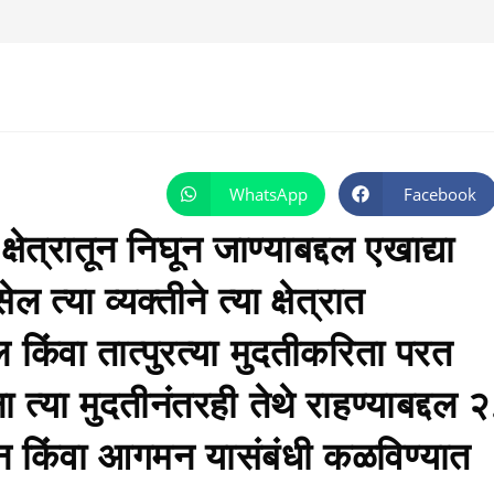
WhatsApp
Facebook
Opens
Opens
in
in
a
a
त्रातून निघून जाण्याबद्दल एखाद्या
new
new
window
window
 त्या व्यक्तीने त्या क्षेत्रात
ल किंवा तात्पुरत्या मुदतीकरिता परत
त्या मुदतीनंतरही तेथे राहण्याबद्दल २
गमन किंवा आगमन यासंबंधी कळविण्यात