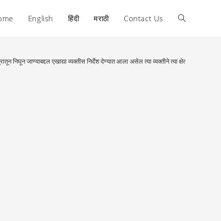
ome
English
हिंदी
मराठी
Contact Us
Toggle
website
ातून निघून जाण्याबद्दल एखाद्या व्यक्तीस निर्देश देण्यात आला असेल त्या व्यक्तीने त्या क्षेत्रात परवानग
search