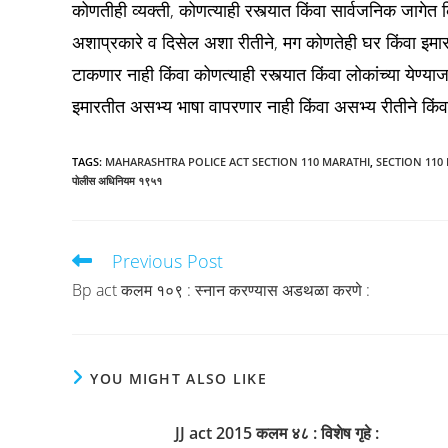
कोणतीही व्यक्ती, कोणत्याही रस्त्यात किंवा सार्वजनिक जागेत क
अशाप्रकारे व दिसेल अशा रीतीने, मग कोणतेही घर किंवा इमा
टाकणार नाही किंवा कोणत्याही रस्त्यात किंवा लोकांच्या येण्याज
इमारतीत असभ्य भाषा वापरणार नाही किंवा असभ्य रीतीने किंवा 
TAGS
:
MAHARASHTRA POLICE ACT SECTION 110 MARATHI
,
SECTION 110
पोलीस अधिनियम १९५१
Previous Post
Read
more
Bp act कलम १०९ : स्नान करण्यास अडथळा करणे :
articles
YOU MIGHT ALSO LIKE
JJ act 2015 कलम ४८ : विशेष गृहे :