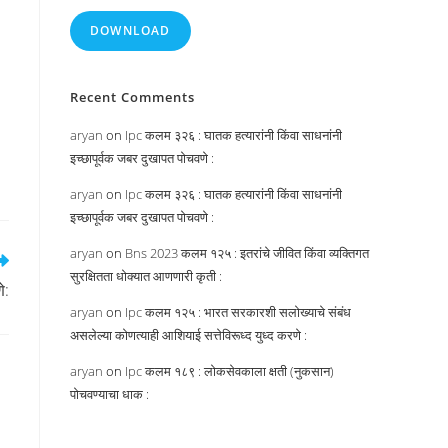
DOWNLOAD
Recent Comments
aryan
on
Ipc कलम ३२६ : घातक हत्यारांनी किंवा साधनांनी
इच्छापूर्वक जबर दुखापत पोचवणे :
aryan
on
Ipc कलम ३२६ : घातक हत्यारांनी किंवा साधनांनी
इच्छापूर्वक जबर दुखापत पोचवणे :
aryan
on
Bns 2023 कलम १२५ : इतरांचे जीवित किंवा व्यक्तिगत
सुरक्षितता धोक्यात आणणारी कृती :
े:
aryan
on
Ipc कलम १२५ : भारत सरकारशी सलोख्याचे संबंध
असलेल्या कोणत्याही आशियाई सत्तेविरूध्द युध्द करणे :
aryan
on
Ipc कलम १८९ : लोकसेवकाला क्षती (नुकसान)
पोचवण्याचा धाक :