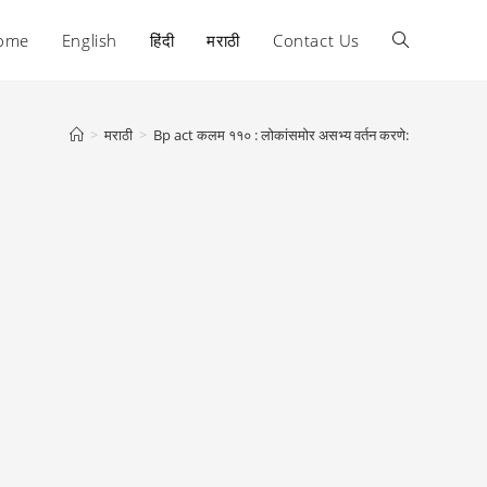
ome
English
हिंदी
मराठी
Contact Us
Toggle
website
>
मराठी
>
Bp act कलम ११० : लोकांसमोर असभ्य वर्तन करणे:
search