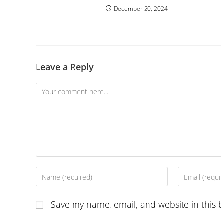
December 20, 2024
Leave a Reply
Comment
Enter
Enter
your
your
name
email
Save my name, email, and website in this 
or
address