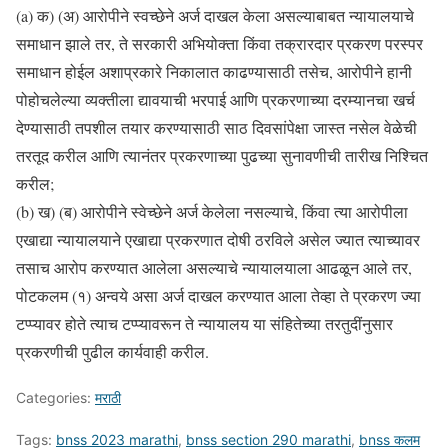
(a) क) (अ) आरोपीने स्वच्छेने अर्ज दाखल केला असल्याबाबत न्यायालयाचे
समाधान झाले तर, ते सरकारी अभियोक्ता किंवा तक्रारदार प्रकरण परस्पर
समाधान होईल अशाप्रकारे निकालात काढण्यासाठी तसेच, आरोपीने हानी
पोहोचलेल्या व्यक्तीला द्यावयाची भरपाई आणि प्रकरणाच्या दरम्यानचा खर्च
देण्यासाठी तपशील तयार करण्यासाठी साठ दिवसांपेक्षा जास्त नसेल वेळेची
तरतूद करील आणि त्यानंतर प्रकरणाच्या पुढच्या सुनावणीची तारीख निश्चित
करील;
(b) ख) (ब) आरोपीने स्वेच्छेने अर्ज केलेला नसल्याचे, किंवा त्या आरोपीला
एखाद्या न्यायालयाने एखाद्या प्रकरणात दोषी ठरविले असेल ज्यात त्याच्यावर
तसाच आरोप करण्यात आलेला असल्याचे न्यायालयाला आढळून आले तर,
पोटकलम (१) अन्वये असा अर्ज दाखल करण्यात आला तेव्हा ते प्रकरण ज्या
टप्प्यावर होते त्याच टप्प्यावरून ते न्यायालय या संहितेच्या तरतुदींनुसार
प्रकरणीची पुढील कार्यवाही करील.
Categories:
मराठी
Tags:
bnss 2023 marathi
,
bnss section 290 marathi
,
bnss कलम