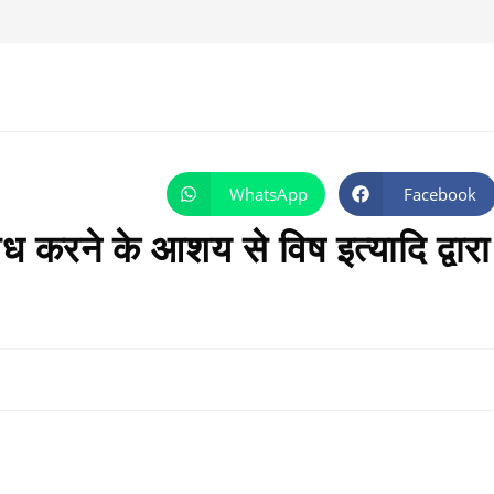
WhatsApp
Facebook
Opens
Opens
in
in
a
a
रने के आशय से विष इत्यादि द्वारा
new
new
window
window