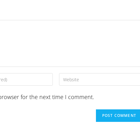
Enter
your
website
browser for the next time I comment.
URL
(optional)