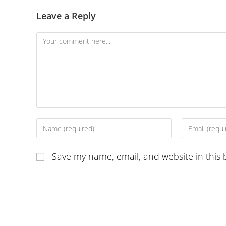
Leave a Reply
Comment
Enter
Enter
your
your
name
email
Save my name, email, and website in this 
or
address
username
to
to
comment
comment