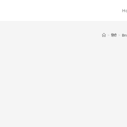
H
>
हिंदी
>
Bns