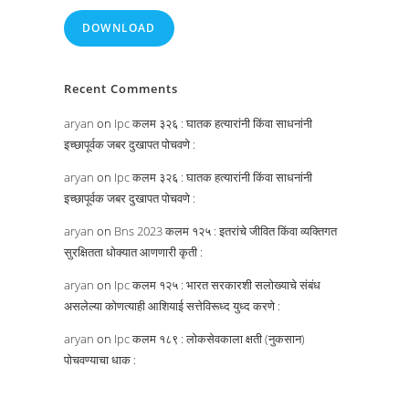
DOWNLOAD
Recent Comments
aryan
on
Ipc कलम ३२६ : घातक हत्यारांनी किंवा साधनांनी
इच्छापूर्वक जबर दुखापत पोचवणे :
aryan
on
Ipc कलम ३२६ : घातक हत्यारांनी किंवा साधनांनी
इच्छापूर्वक जबर दुखापत पोचवणे :
aryan
on
Bns 2023 कलम १२५ : इतरांचे जीवित किंवा व्यक्तिगत
सुरक्षितता धोक्यात आणणारी कृती :
aryan
on
Ipc कलम १२५ : भारत सरकारशी सलोख्याचे संबंध
असलेल्या कोणत्याही आशियाई सत्तेविरूध्द युध्द करणे :
aryan
on
Ipc कलम १८९ : लोकसेवकाला क्षती (नुकसान)
पोचवण्याचा धाक :