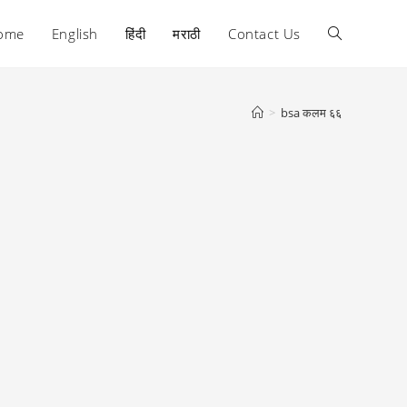
ome
English
हिंदी
मराठी
Contact Us
Toggle
website
>
bsa कलम ६६
search