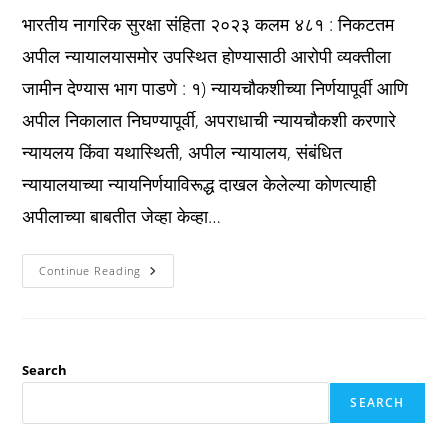
भारतीय नागरिक सुरक्षा संहिता २०२३ कलम ४८१ : निकटतम
अपील न्यायालयासमोर उपस्थित होण्यासाठी आरोपी व्यक्तीला
जामीन देण्यास भाग पाडणे : १) न्यायचौकशीच्या निर्णयापूर्वी आणि
अपील निकालात निघण्यापूर्वी, अपराधाची न्यायचौकशी करणारे
न्यायलय किंवा यथास्थिती, अपील न्यायालय, संबंधित
न्यायालयाच्या न्यायनिर्णयाविरूद्ध दाखल केलेल्या कोणत्याही
अपीलाच्या बाबतीत जेव्हा केव्हा…
Bnss
Continue Reading
कलम
४८१
:
निकटतम
अपील
न्यायालयासमोर
उपस्थित
Search
होण्यासाठी
आरोपी
SEARCH
व्यक्तीला
जामीन
देण्यास