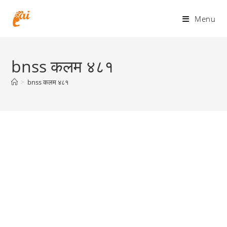
Skip
to
Menu
content
bnss कलम ४८१
>
bnss कलम ४८१