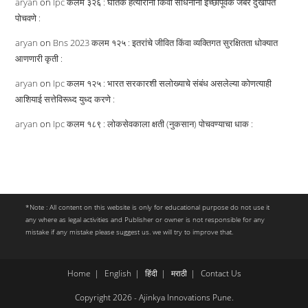
aryan
on
Ipc कलम ३२६ : घातक हत्यारांनी किंवा साधनांनी इच्छापूर्वक जबर दुखापत
पोचवणे :
aryan
on
Bns 2023 कलम १२५ : इतरांचे जीवित किंवा व्यक्तिगत सुरक्षितता धोक्यात
आणणारी कृती :
aryan
on
Ipc कलम १२५ : भारत सरकारशी सलोख्याचे संबंध असलेल्या कोणत्याही
आशियाई सत्तेविरूध्द युध्द करणे :
aryan
on
Ipc कलम १८९ : लोकसेवकाला क्षती (नुकसान) पोचवण्याचा धाक :
*Note : All content on this website is only for educational purpose do not use it
any where as legal activities and Publisher or owner is not responsible for any
mistake if any mistake please suggest us. we will try to improve that.
Home
English
हिंदी
मराठी
Contact Us
Copyright 2026 - Ajinkya Innovations Pune.