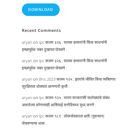
DOWNLOAD
Recent Comments
aryan
on
Ipc कलम ३२६ : घातक हत्यारांनी किंवा साधनांनी
इच्छापूर्वक जबर दुखापत पोचवणे :
aryan
on
Ipc कलम ३२६ : घातक हत्यारांनी किंवा साधनांनी
इच्छापूर्वक जबर दुखापत पोचवणे :
aryan
on
Bns 2023 कलम १२५ : इतरांचे जीवित किंवा व्यक्तिगत
सुरक्षितता धोक्यात आणणारी कृती :
aryan
on
Ipc कलम १२५ : भारत सरकारशी सलोख्याचे संबंध
असलेल्या कोणत्याही आशियाई सत्तेविरूध्द युध्द करणे :
aryan
on
Ipc कलम १८९ : लोकसेवकाला क्षती (नुकसान)
पोचवण्याचा धाक :