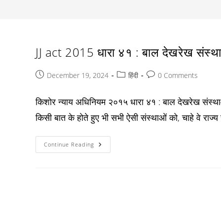
JJ act 2015 धारा ४१ : बाल देखरेख संस्थ
Post
Post
Post
December 19, 2024
हिंदी
0 Comments
published:
category:
comments:
किशोर न्याय अधिनियम २०१५ धारा ४१ : बाल देखरेख संस्थाओं क
किसी बात के होते हुए भी सभी ऐसी संस्थाओं को, चाहे वे राज्
JJ
Continue Reading
Act
2015
धारा
४१
:
बाल
देखरेख
संस्थाओं
का
रजिस्ट्रीकरण
।