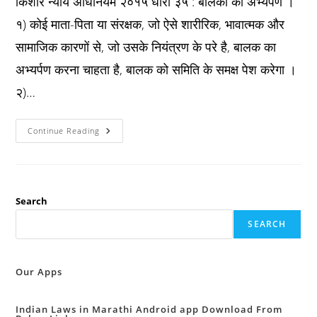
किशोर न्याय अधिनियम २०१५ धारा ३५ : बालकों का अभ्यर्पण ।
१) कोई माता-पिता या संरक्षक, जो ऐसे शारीरिक, भावात्मक और
सामाजिक कारणों से, जो उसके नियंत्रण के परे है, बालक का
अभ्यर्पण करना चाहता है, बालक को समिति के समक्ष पेश करेगा ।
२)…
JJ
Continue Reading
Act
2015
धारा
३५
:
बालकों
का
Search
अभ्यर्पण
।
SEARCH
Our Apps
Indian Laws in Marathi Android app Download From