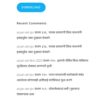
DOWNLOAD
Recent Comments
aryan
on
Ipc कलम ३२६ : घातक हत्यारांनी किंवा साधनांनी
इच्छापूर्वक जबर दुखापत पोचवणे :
aryan
on
Ipc कलम ३२६ : घातक हत्यारांनी किंवा साधनांनी
इच्छापूर्वक जबर दुखापत पोचवणे :
aryan
on
Bns 2023 कलम १२५ : इतरांचे जीवित किंवा व्यक्तिगत
सुरक्षितता धोक्यात आणणारी कृती :
aryan
on
Ipc कलम १२५ : भारत सरकारशी सलोख्याचे संबंध
असलेल्या कोणत्याही आशियाई सत्तेविरूध्द युध्द करणे :
aryan
on
Ipc कलम १८९ : लोकसेवकाला क्षती (नुकसान)
पोचवण्याचा धाक :