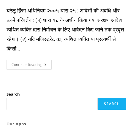
published:
category:
comments:
घरेलू हिंसा अधिनियम २००५ धारा २५ : आदेशों की अवधि और
उनमें परिवर्तन : (१) धारा १८ के अधीन किया गया संरक्षण आदेश
व्यथित व्यक्ति द्वारा निर्मोचन के लिए आवेदन किए जाने तक प्रवृत्त
रहेगा। (२) यदि मजिस्ट्रेट का, व्यथित व्यक्ति या प्रत्यर्थी से
किसी…
Pwdva
Continue Reading
Act
2005
धारा
२५
:
आदेशों
की
Search
अवधि
और
SEARCH
उनमें
परिवर्तन
:
Our Apps