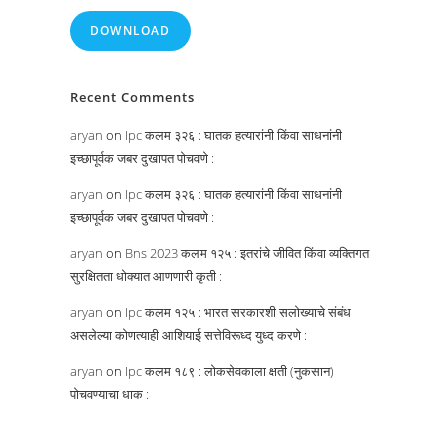
DOWNLOAD
Recent Comments
aryan
on
Ipc कलम ३२६ : घातक हत्यारांनी किंवा साधनांनी
इच्छापूर्वक जबर दुखापत पोचवणे :
aryan
on
Ipc कलम ३२६ : घातक हत्यारांनी किंवा साधनांनी
इच्छापूर्वक जबर दुखापत पोचवणे :
aryan
on
Bns 2023 कलम १२५ : इतरांचे जीवित किंवा व्यक्तिगत
सुरक्षितता धोक्यात आणणारी कृती :
aryan
on
Ipc कलम १२५ : भारत सरकारशी सलोख्याचे संबंध
असलेल्या कोणत्याही आशियाई सत्तेविरूध्द युध्द करणे :
aryan
on
Ipc कलम १८९ : लोकसेवकाला क्षती (नुकसान)
पोचवण्याचा धाक :