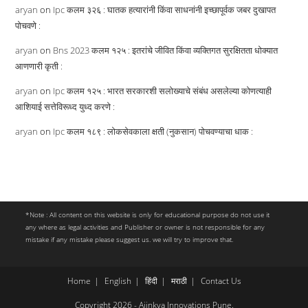
aryan
on
Ipc कलम ३२६ : घातक हत्यारांनी किंवा साधनांनी इच्छापूर्वक जबर दुखापत
पोचवणे :
aryan
on
Bns 2023 कलम १२५ : इतरांचे जीवित किंवा व्यक्तिगत सुरक्षितता धोक्यात
आणणारी कृती :
aryan
on
Ipc कलम १२५ : भारत सरकारशी सलोख्याचे संबंध असलेल्या कोणत्याही
आशियाई सत्तेविरूध्द युध्द करणे :
aryan
on
Ipc कलम १८९ : लोकसेवकाला क्षती (नुकसान) पोचवण्याचा धाक :
*Note : All content on this website is only for educational purpose do not use it
any where as legal activities and Publisher or owner is not responsible for any
mistake if any mistake please suggest us. we will try to improve that.
Home
English
हिंदी
मराठी
Contact Us
Copyright 2026 - Ajinkya Innovations Pune.