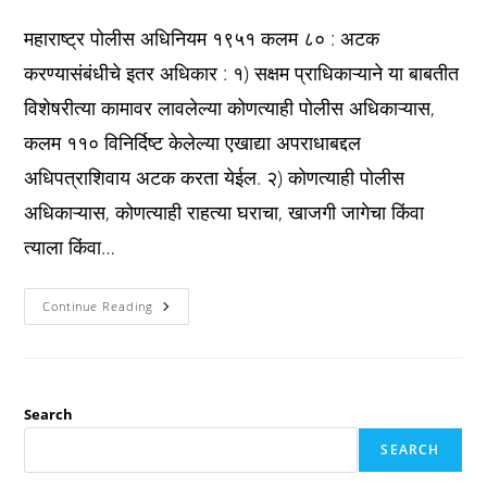
published:
category:
comments:
महाराष्ट्र पोलीस अधिनियम १९५१ कलम ८० : अटक
करण्यासंबंधीचे इतर अधिकार : १) सक्षम प्राधिकाऱ्याने या बाबतीत
विशेषरीत्या कामावर लावलेल्या कोणत्याही पोलीस अधिकाऱ्यास,
कलम ११० विनिर्दिष्ट केलेल्या एखाद्या अपराधाबद्दल
अधिपत्राशिवाय अटक करता येईल. २) कोणत्याही पोलीस
अधिकाऱ्यास, कोणत्याही राहत्या घराचा, खाजगी जागेचा किंवा
त्याला किंवा…
Bp
Continue Reading
Act
कलम
८०
:
अटक
करण्यासंबंधीचे
इतर
Search
अधिकार
:
SEARCH