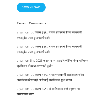
DOWNLOAD
Recent Comments
aryan
on
Ipc कलम ३२६ : घातक हत्यारांनी किंवा साधनांनी
इच्छापूर्वक जबर दुखापत पोचवणे :
aryan
on
Ipc कलम ३२६ : घातक हत्यारांनी किंवा साधनांनी
इच्छापूर्वक जबर दुखापत पोचवणे :
aryan
on
Bns 2023 कलम १२५ : इतरांचे जीवित किंवा व्यक्तिगत
सुरक्षितता धोक्यात आणणारी कृती :
aryan
on
Ipc कलम १२५ : भारत सरकारशी सलोख्याचे संबंध
असलेल्या कोणत्याही आशियाई सत्तेविरूध्द युध्द करणे :
aryan
on
Ipc कलम १८९ : लोकसेवकाला क्षती (नुकसान)
पोचवण्याचा धाक :