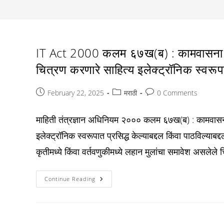
IT Act 2000 कलम ६७ख(ब) : कामवासना उद्दी
चित्रण करणारे साहित्य इलेक्ट्रॉनिक स्वरूपात 
Post
Post
Post
February 22, 2025
मराठी
0 Comments
published:
category:
comments:
माहिती तंत्रज्ञान अधिनियम २००० कलम ६७ख(ब) : कामवासना उद्
इलेक्ट्रॉनिक स्वरूपात प्रसिद्ध केल्याबद्दल किंवा पाठविल्याबद्
कृतीमध्ये किंवा वर्तवणुकीमध्ये लहान मुलांचा समावेश असलेल
IT
Continue Reading
Act
2000
कलम
६७ख(ब)
:
कामवासना