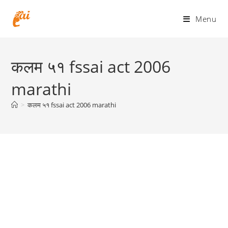
Skip
to
Menu
content
कलम ५१ fssai act 2006
marathi
>
कलम ५१ fssai act 2006 marathi