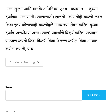
published:
category:
comments:
अन्न सुरक्षा आणि मानके अधिनियम २००६ कलम ५१ : दुय्यम
दर्जाच्या अन्नासाठी (खाद्यासाठी) शास्ती : कोणतीही व्यक्ती, स्वत:
किंवा इतर कोणत्याही व्यक्तीद्वारे मानवाच्या सेवनाकरिता दुय्यम
दर्जाचे असलेल्या अन्न (खाद्य) पदार्थाचे विक्रीकरिता उत्पादन,
साठवण करतो किंवा विक्री किंवा वितरण करील किंवा आयात
करील तर ती, पाच…
Fssai
Continue Reading
कलम
५१
:
दुय्यम
दर्जाच्या
अन्नासाठी
(खाद्यासाठी)
Search
शास्ती
:
SEARCH