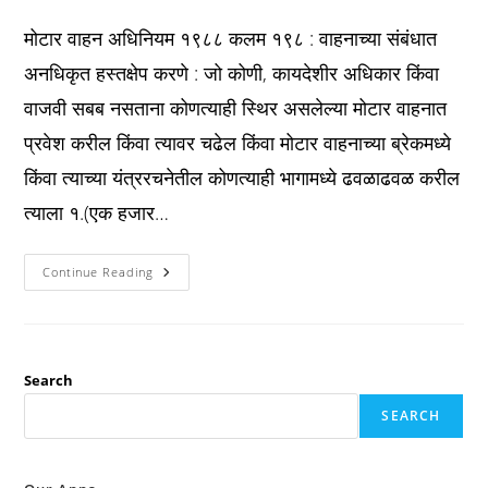
published:
category:
comments:
मोटार वाहन अधिनियम १९८८ कलम १९८ : वाहनाच्या संबंधात
अनधिकृत हस्तक्षेप करणे : जो कोणी, कायदेशीर अधिकार किंवा
वाजवी सबब नसताना कोणत्याही स्थिर असलेल्या मोटार वाहनात
प्रवेश करील किंवा त्यावर चढेल किंवा मोटार वाहनाच्या ब्रेकमध्ये
किंवा त्याच्या यंत्ररचनेतील कोणत्याही भागामध्ये ढवळाढवळ करील
त्याला १.(एक हजार…
Mv
Continue Reading
Act
1988
कलम
१९८
:
वाहनाच्या
संबंधात
Search
अनधिकृत
हस्तक्षेप
SEARCH
करणे
: