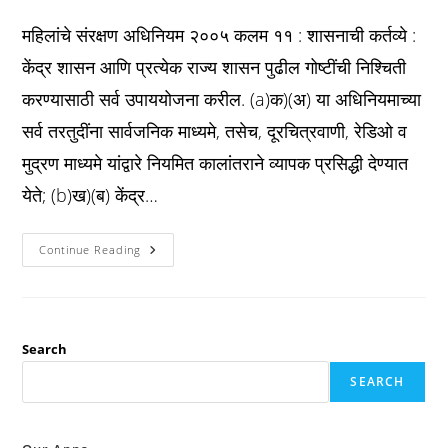
published:
category:
comments:
महिलांचे संरक्षण अधिनियम २००५ कलम ११ : शासनाची कर्तव्ये :
केंद्र शासन आणि प्रत्येक राज्य शासन पुढील गोष्टींची निश्चिती
करण्यासाठी सर्व उपाययोजना करील. (a)क)(अ) या अधिनियमाच्या
सर्व तरतुदींना सार्वजनिक माध्यमे, तसेच, दूरचित्रवाणी, रेडिओ व
मुद्रण माध्यमे यांद्वारे नियमित कालांतराने व्यापक प्रसिद्धी देण्यात
येते; (b)ख)(ब) केंद्र…
Pwdva
Continue Reading
Act
2005
कलम
११
:
शासनाची
कर्तव्ये
Search
:
SEARCH