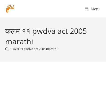
Skip
to
Menu
content
कलम ११ pwdva act 2005
marathi
>
कलम ११ pwdva act 2005 marathi