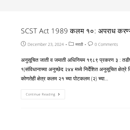
SCST Act 1989 कलम १०: अपराध करण्याची 
Post
Post
Post
December 23, 2024
मराठी
0 Comments
published:
category:
comments:
अनुसूचित जाती व जमाती अधिनियम १९८९ प्रकरण ३ : तडीपार
१)संविधानाच्या अनुच्छेद २४४ मध्ये निर्देशित अनुसूचित क्षेत्रे 
कोणतेही क्षेत्र कलम २१ च्या पोटकलम (२) च्या…
SCST
Continue Reading
Act
1989
कलम
१०:
अपराध
करण्याची
शक्यता
असलेल्या