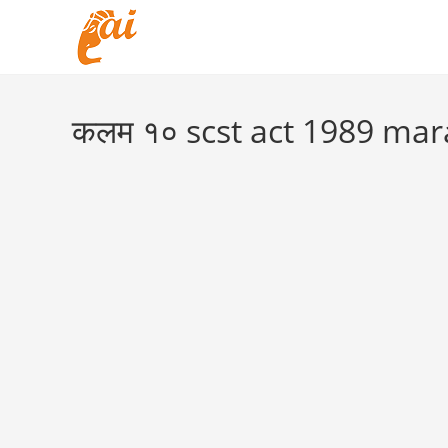
Skip
to
content
कलम १० scst act 1989 mar