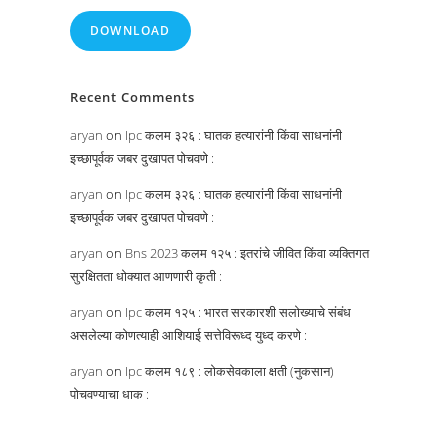
DOWNLOAD
Recent Comments
aryan
on
Ipc कलम ३२६ : घातक हत्यारांनी किंवा साधनांनी
इच्छापूर्वक जबर दुखापत पोचवणे :
aryan
on
Ipc कलम ३२६ : घातक हत्यारांनी किंवा साधनांनी
इच्छापूर्वक जबर दुखापत पोचवणे :
aryan
on
Bns 2023 कलम १२५ : इतरांचे जीवित किंवा व्यक्तिगत
सुरक्षितता धोक्यात आणणारी कृती :
aryan
on
Ipc कलम १२५ : भारत सरकारशी सलोख्याचे संबंध
असलेल्या कोणत्याही आशियाई सत्तेविरूध्द युध्द करणे :
aryan
on
Ipc कलम १८९ : लोकसेवकाला क्षती (नुकसान)
पोचवण्याचा धाक :