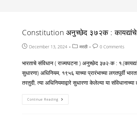
Constitution अनुच्छेद ३७२क : कायद्यांचे
Post
Post
Post
December 13, 2024
मराठी
0 Comments
published:
category:
comments:
भारताचे संविधान ( राज्यघटना ) अनुच्छेद ३७२-क : १.(कायद्य
सुधारणा) अधिनियम, १९५६ याच्या प्रारंभाच्या लगतपूर्वी भारता
तरतुदी, त्या अधिनियमाद्वारे सुधारणा केलेल्या या संविधानाच्या
Constitution
Continue Reading
अनुच्छेद
३७२क
:
कायद्यांचे
अनुकूलन
करण्याचा
राष्ट्रपतीचा
अधिकार