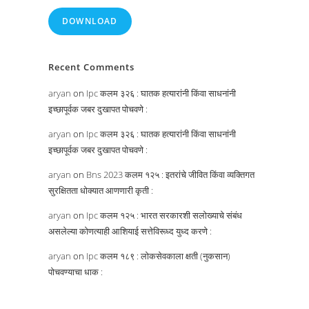
DOWNLOAD
Recent Comments
aryan
on
Ipc कलम ३२६ : घातक हत्यारांनी किंवा साधनांनी
इच्छापूर्वक जबर दुखापत पोचवणे :
aryan
on
Ipc कलम ३२६ : घातक हत्यारांनी किंवा साधनांनी
इच्छापूर्वक जबर दुखापत पोचवणे :
aryan
on
Bns 2023 कलम १२५ : इतरांचे जीवित किंवा व्यक्तिगत
सुरक्षितता धोक्यात आणणारी कृती :
aryan
on
Ipc कलम १२५ : भारत सरकारशी सलोख्याचे संबंध
असलेल्या कोणत्याही आशियाई सत्तेविरूध्द युध्द करणे :
aryan
on
Ipc कलम १८९ : लोकसेवकाला क्षती (नुकसान)
पोचवण्याचा धाक :