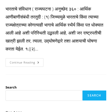
published:
category:
comments:
भारताचे संविधान ( राज्यघटना ) अनुच्छेद ३६० : आर्थिक
आणीबाणीसंबंधी तरतुदी : (१) जिच्यामुळे भारताचे किंवा त्याच्या
राज्यक्षेत्राच्या कोणत्याही भागाचे आर्थिक स्थैर्य किंवा पत धोक्यात
आली आहे अशी परिस्थिती उद्भवली आहे, अशी जर राष्ट्रपतीची
खात्री झाली तर, त्याला, उद्घोषणेद्वारे तशा आशयाची घोषणा
करता येईल. १.((२)…
Constitution
Continue Reading
अनुच्छेद
३६०
:
आर्थिक
आणीबाणीसंबंधी
तरतुदी
:
Search
SEARCH