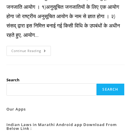
जनजाति आयोग । १)अनुसूचित जनजातियों के लिए एक आयोग
होगा जो राष्ट्रीय अनुसूचित आयोग के नाम से ज्ञात होगा । २)
संसद् द्वारा इस निमित्त बनाई गई किसी विधि के उपबंधों के अधीन
रहते हुए, आयोग…
Constitution
Continue Reading
अनुच्छेद
३३८
क
:
राष्ट्रीय
अनुसूचित
जनजाति
Search
आयोग
।
SEARCH
Our Apps
Indian Laws in Marathi Android app Download From
Below Link :