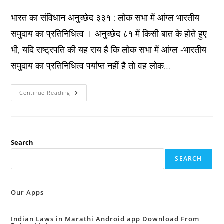
published:
category:
comments:
भारत का संविधान अनुच्छेद ३३१ : लोक सभा में आंग्ल भारतीय
समुदाय का प्रतिनिधित्व । अनुच्छेद ८१ में किसी बात के होते हुए
भी, यदि राष्ट्रपति की यह राय है कि लोक सभा में आंग्ल -भारतीय
समुदाय का प्रतिनिधित्व पर्याप्त नहीं है तो वह लोक…
Constitution
Continue Reading
अनुच्छेद
३३१
:
लोक
सभा
में
आंग्ल
Search
भारतीय
समुदाय
SEARCH
का
प्रतिनिधित्व
।
Our Apps
Indian Laws in Marathi Android app Download From