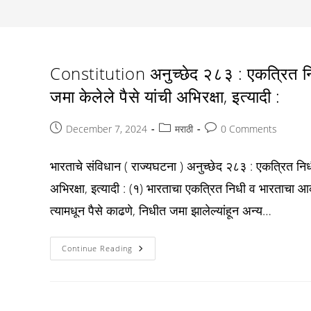
Constitution अनुच्छेद २८३ : एकत्रित नि
जमा केलेले पैसे यांची अभिरक्षा, इत्यादी :
Post
Post
Post
December 7, 2024
मराठी
0 Comments
published:
category:
comments:
भारताचे संविधान ( राज्यघटना ) अनुच्छेद २८३ : एकत्रित नि
अभिरक्षा, इत्यादी : (१) भारताचा एकत्रित निधी व भारताचा आक
त्यामधून पैसे काढणे, निधीत जमा झालेल्यांहून अन्य…
Constitution
Continue Reading
अनुच्छेद
२८३
:
एकत्रित
निधी,
आकस्मिकता