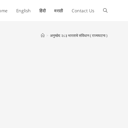
ome
English
हिंदी
मराठी
Contact Us
Toggle
website
>
अनुच्छेद २८३ भारताचे संविधान ( राज्यघटना )
search