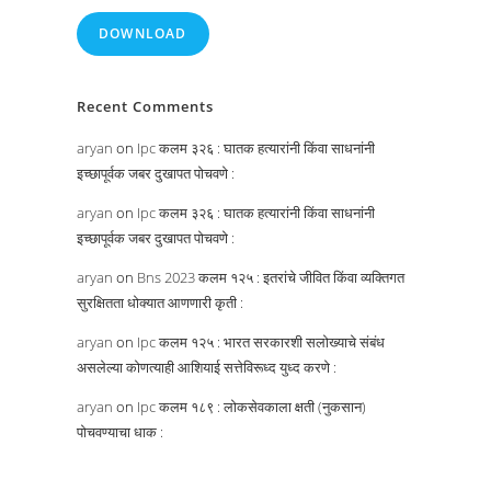
DOWNLOAD
Recent Comments
aryan
on
Ipc कलम ३२६ : घातक हत्यारांनी किंवा साधनांनी
इच्छापूर्वक जबर दुखापत पोचवणे :
aryan
on
Ipc कलम ३२६ : घातक हत्यारांनी किंवा साधनांनी
इच्छापूर्वक जबर दुखापत पोचवणे :
aryan
on
Bns 2023 कलम १२५ : इतरांचे जीवित किंवा व्यक्तिगत
सुरक्षितता धोक्यात आणणारी कृती :
aryan
on
Ipc कलम १२५ : भारत सरकारशी सलोख्याचे संबंध
असलेल्या कोणत्याही आशियाई सत्तेविरूध्द युध्द करणे :
aryan
on
Ipc कलम १८९ : लोकसेवकाला क्षती (नुकसान)
पोचवण्याचा धाक :