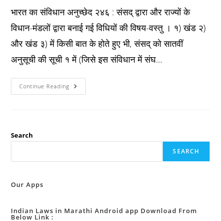
भारत का संविधान अनुच्छेद २४६ : संसद् द्वारा और राज्यों के
विधान-मंडलों द्वारा बनाई गई विधियों की विषय-वस्तु । १) खंड २)
और खंड ३) में किसी बात के होते हुए भी, संसद् को सातवीं
अनुसूची की सूची १ में (जिसे इस संविधान में संघ…
Constitution
Continue Reading
अनुच्छेद
२४६
:
संसद्
द्वारा
और
राज्यों
Search
के
विधान-
SEARCH
मंडलों
द्वारा
बनाई
गई
विधियों
Our Apps
की
विषय-
वस्तु
।
Indian Laws in Marathi Android app Download From
Below Link :