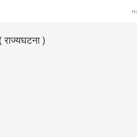
H
( राज्यघटना )