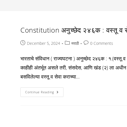
Constitution अनुच्छेद २४६क : वस्तू व सेव
Post
Post
Post
December 5, 2024
मराठी
0 Comments
published:
category:
comments:
भारताचे संविधान ( राज्यघटना ) अनुच्छेद २४६क : १.(वस्तू व 
काहीही अंतर्भूत असले तरी, संसदेस, आणि खंड (२) ला अधीन राह
बसविलेल्या वस्तू व सेवा कराच्या…
Constitution
Continue Reading
अनुच्छेद
२४६क
:
वस्तू
व
सेवा
कराच्या
संबंधात