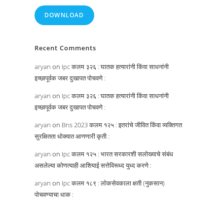
DOWNLOAD
Recent Comments
aryan
on
Ipc कलम ३२६ : घातक हत्यारांनी किंवा साधनांनी
इच्छापूर्वक जबर दुखापत पोचवणे :
aryan
on
Ipc कलम ३२६ : घातक हत्यारांनी किंवा साधनांनी
इच्छापूर्वक जबर दुखापत पोचवणे :
aryan
on
Bns 2023 कलम १२५ : इतरांचे जीवित किंवा व्यक्तिगत
सुरक्षितता धोक्यात आणणारी कृती :
aryan
on
Ipc कलम १२५ : भारत सरकारशी सलोख्याचे संबंध
असलेल्या कोणत्याही आशियाई सत्तेविरूध्द युध्द करणे :
aryan
on
Ipc कलम १८९ : लोकसेवकाला क्षती (नुकसान)
पोचवण्याचा धाक :