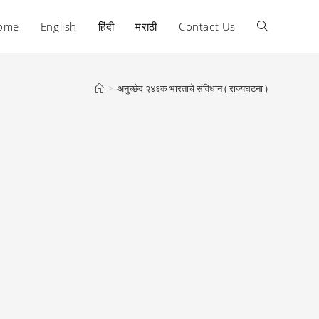
ome
English
हिंदी
मराठी
Contact Us
Toggle
website
>
अनुच्छेद २४६क भारताचे संविधान ( राज्यघटना )
search