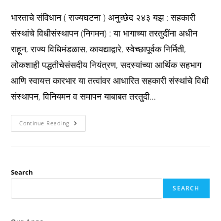
published:
category:
comments:
भारताचे संविधान ( राज्यघटना ) अनुच्छेद २४३ यझ : सहकारी
संस्थांचे विधीसंस्थापन (निगमन) : या भागाच्या तरतुदींना अधीन
राहून, राज्य विधिमंडळास, कायद्याद्वारे, स्वेच्छापूर्वक निर्मिती,
लोकशाही पद्धतीचेसंसदीय नियंत्रण, सदस्यांच्या आर्थिक सहभाग
आणि स्वायत्त कारभार या तत्वांवर आधारित सहकारी संस्थांचे विधी
संस्थापन, विनियमन व समापन याबाबत तरतुदी…
Constitution
Continue Reading
अनुच्छेद
२४३
यझ
:
सहकारी
संस्थांचे
विधीसंस्थापन
Search
(निगमन)
:
SEARCH