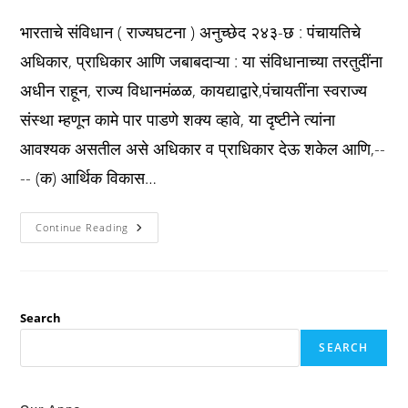
published:
category:
comments:
भारताचे संविधान ( राज्यघटना ) अनुच्छेद २४३-छ : पंचायतिचे
अधिकार, प्राधिकार आणि जबाबदाऱ्या : या संविधानाच्या तरतुदींना
अधीन राहून, राज्य विधानमंळळ, कायद्याद्वारे,पंचायतींना स्वराज्य
संस्था म्हणून कामे पार पाडणे शक्य व्हावे, या दृष्टीने त्यांना
आवश्यक असतील असे अधिकार व प्राधिकार देऊ शकेल आणि,--
-- (क) आर्थिक विकास…
Constitution
Continue Reading
अनुच्छेद
२४३-
छ
:
पंचायतिचे
अधिकार,
प्राधिकार
Search
आणि
जबाबदाऱ्या
SEARCH
: