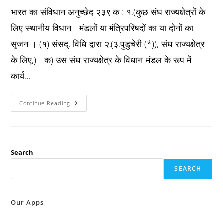
भारत का संविधान अनुच्छेद २३९ क : १.(कुछ संघ राज्यक्षेत्रों के
लिए स्थानीय विधान - मंडलों या मंत्रिपरिषदों का या दोनों का
सृजन । (१) संसद्, विधि द्वारा २.(३.पुडुचेरी (*)), संघ राज्यक्षेत्र
के लिए,) - क) उस संघ राज्यक्षेत्र के विधान-मंडल के रूप में
कार्य…
Constitution
Continue Reading
अनुच्छेद
२३९
क
:
कुछ
संघ
राज्यक्षेत्रों
Search
के
लिए
SEARCH
स्थानीय
विधान
–
मंडलों
या
Our Apps
मंत्रिपरिषदों
का
या