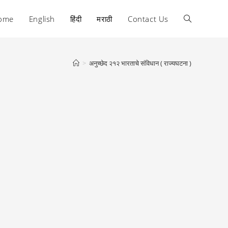
ome
English
हिंदी
मराठी
Contact Us
Toggle
website
>
अनुच्छेद २१२ भारताचे संविधान ( राज्यघटना )
search