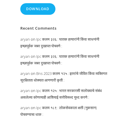
DOWNLOAD
Recent Comments
aryan
on
Ipc कलम ३२६ : घातक हत्यारांनी किंवा साधनांनी
इच्छापूर्वक जबर दुखापत पोचवणे :
aryan
on
Ipc कलम ३२६ : घातक हत्यारांनी किंवा साधनांनी
इच्छापूर्वक जबर दुखापत पोचवणे :
aryan
on
Bns 2023 कलम १२५ : इतरांचे जीवित किंवा व्यक्तिगत
सुरक्षितता धोक्यात आणणारी कृती :
aryan
on
Ipc कलम १२५ : भारत सरकारशी सलोख्याचे संबंध
असलेल्या कोणत्याही आशियाई सत्तेविरूध्द युध्द करणे :
aryan
on
Ipc कलम १८९ : लोकसेवकाला क्षती (नुकसान)
पोचवण्याचा धाक :