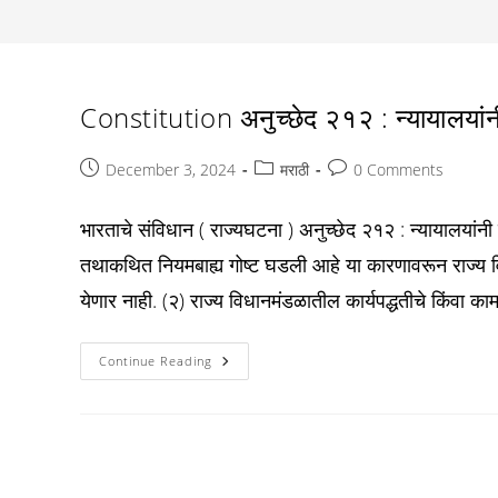
Constitution अनुच्छेद २१२ : न्यायालयां
Post
Post
Post
December 3, 2024
मराठी
0 Comments
published:
category:
comments:
भारताचे संविधान ( राज्यघटना ) अनुच्छेद २१२ : न्यायालयां
तथाकथित नियमबाह्य गोष्ट घडली आहे या कारणावरून राज्य वि
येणार नाही. (२) राज्य विधानमंडळातील कार्यपद्धतीचे किंवा
Constitution
Continue Reading
अनुच्छेद
२१२
:
न्यायालयांनी
विधानमंडळाच्या
कामकाजाबाबत
चौकशी
न