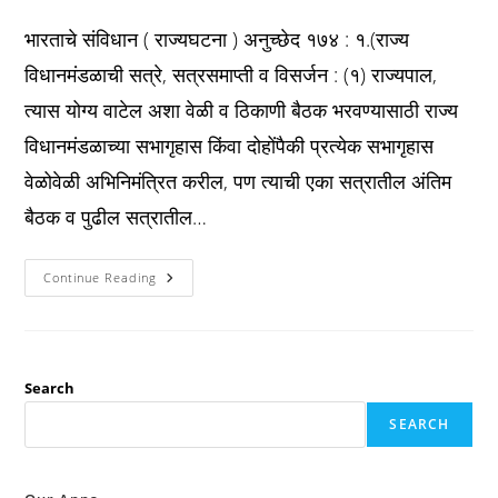
published:
category:
comments:
भारताचे संविधान ( राज्यघटना ) अनुच्छेद १७४ : १.(राज्य
विधानमंडळाची सत्रे, सत्रसमाप्ती व विसर्जन : (१) राज्यपाल,
त्यास योग्य वाटेल अशा वेळी व ठिकाणी बैठक भरवण्यासाठी राज्य
विधानमंडळाच्या सभागृहास किंवा दोहोंपैकी प्रत्येक सभागृहास
वेळोवेळी अभिनिमंत्रित करील, पण त्याची एका सत्रातील अंतिम
बैठक व पुढील सत्रातील…
Constitution
Continue Reading
अनुच्छेद
१७४
:
राज्य
विधानमंडळाची
सत्रे,
सत्रसमाप्ती
Search
व
विसर्जन
SEARCH
: