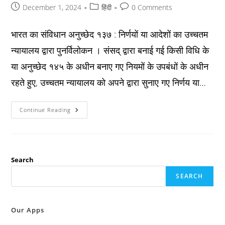
Post
Post
Post
December 1, 2024
हिंदी
0 Comments
published:
category:
comments:
भारत का संविधान अनुच्छेद १३७ : निर्णयों या आदेशों का उच्चतम
न्यायालय द्वारा पुनर्विलोकन । संसद् द्वारा बनाई गई किसी विधि के
या अनुच्छेद १४५ के अधीन बनाए गए नियमों के उपबंधों के अधीन
रहते हुए, उच्चतम न्यायालय को अपने द्वारा सुनाए गए निर्णय या…
Constitution
Continue Reading
अनुच्छेद
१३७
:
निर्णयों
या
आदेशों
का
Search
उच्चतम
न्यायालय
SEARCH
द्वारा
पुनर्विलोकन
।
Our Apps