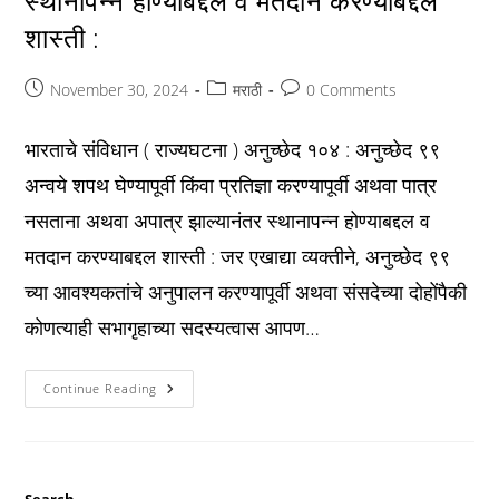
स्थानापन्न होण्याबद्दल व मतदान करण्याबद्दल
शास्ती :
Post
Post
Post
November 30, 2024
मराठी
0 Comments
published:
category:
comments:
भारताचे संविधान ( राज्यघटना ) अनुच्छेद १०४ : अनुच्छेद ९९
अन्वये शपथ घेण्यापूर्वी किंवा प्रतिज्ञा करण्यापूर्वी अथवा पात्र
नसताना अथवा अपात्र झाल्यानंतर स्थानापन्न होण्याबद्दल व
मतदान करण्याबद्दल शास्ती : जर एखाद्या व्यक्तीने, अनुच्छेद ९९
च्या आवश्यकतांचे अनुपालन करण्यापूर्वी अथवा संसदेच्या दोहोंपैकी
कोणत्याही सभागृहाच्या सदस्यत्वास आपण…
Constitution
Continue Reading
अनुच्छेद
१०४
:
अनुच्छेद
९९
अन्वये
शपथ