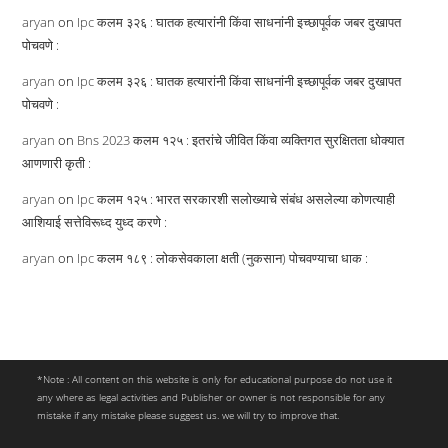
aryan
on
Ipc कलम ३२६ : घातक हत्यारांनी किंवा साधनांनी इच्छापूर्वक जबर दुखापत
पोचवणे :
aryan
on
Ipc कलम ३२६ : घातक हत्यारांनी किंवा साधनांनी इच्छापूर्वक जबर दुखापत
पोचवणे :
aryan
on
Bns 2023 कलम १२५ : इतरांचे जीवित किंवा व्यक्तिगत सुरक्षितता धोक्यात
आणणारी कृती :
aryan
on
Ipc कलम १२५ : भारत सरकारशी सलोख्याचे संबंध असलेल्या कोणत्याही
आशियाई सत्तेविरूध्द युध्द करणे :
aryan
on
Ipc कलम १८९ : लोकसेवकाला क्षती (नुकसान) पोचवण्याचा धाक :
*Note : All content on this website is only for educational purpose do not use it
any where as legal activities and Publisher or owner is not responsible for any
mistake if any mistake please suggest us. we will try to improve that.