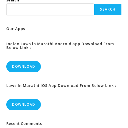
Search
घेण्यापूर्वी
किंवा
SEARCH
प्रतिज्ञा
करण्यापूर्वी
अथवा
पात्र
नसताना
Our Apps
अथवा
अपात्र
झाल्यानंतर
स्थानापन्न
Indian Laws in Marathi Android app Download From
Below Link :
होण्याबद्दल
व
मतदान
करण्याबद्दल
शास्ती
DOWNLOAD
:
Laws In Marathi IOS App Download From Below Link :
DOWNLOAD
Recent Comments